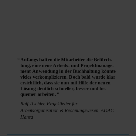
Anfangs hatten die Mit­ar­bei­ter die Be­fürch­
tung, eine neue Ar­beits- und Pro­jekt­ma­nage­
ment-An­wen­dung in der Buch­halt­ung könnte
vieles ver­kom­plizieren. Doch bald wurde klar
er­sichtlich, dass sie nun mit Hilfe der neu­en
Lö­sung deut­lich schneller, besser und be­
quemer arbeiten.
Ralf Tischler, Projektleiter für
Arbeitsorganisation & Rechnungswesen, ADAC
Hansa