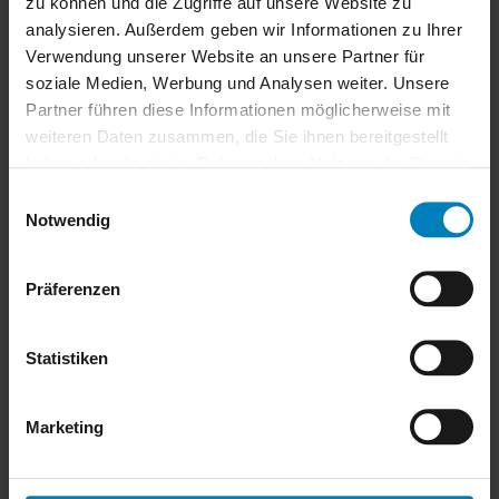
zu können und die Zugriffe auf unsere Website zu
analysieren. Außerdem geben wir Informationen zu Ihrer
Verwendung unserer Website an unsere Partner für
soziale Medien, Werbung und Analysen weiter. Unsere
Partner führen diese Informationen möglicherweise mit
weiteren Daten zusammen, die Sie ihnen bereitgestellt
haben oder die sie im Rahmen Ihrer Nutzung der Dienste
gesammelt haben.
Einwilligungsauswahl
Notwendig
Nico Engels
Präferenzen
Bereichsleiter Professional Services
Statistiken
engels@optimal-systems.de
+49 40 2846766-31
Marketing
LinkedIn