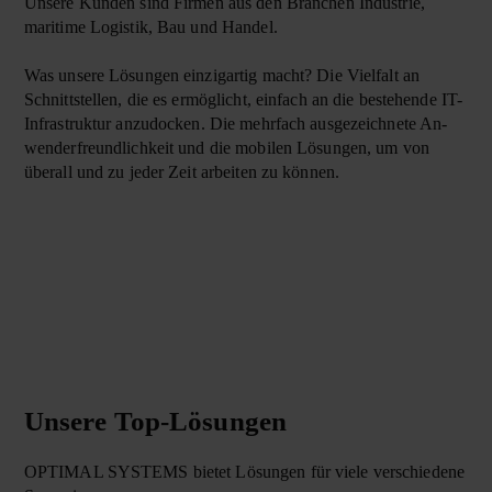
Unsere Kunden sind Firmen aus den Branchen Industrie,
maritime Log­is­tik, Bau und Han­del.
Was unsere Lösungen ein­zig­artig macht? Die Vie­lfalt an
Schnitt­stel­len, die es e­rmög­licht, einfach an die be­steh­ende IT-
Infra­struktur an­zu­docken. Die mehr­fach aus­ge­zeich­nete An­
wender­freund­lich­keit und die mo­bilen Lö­sung­en, um von
über­all und zu jeder Zeit ar­bei­ten zu können.
Unsere Top-Lösungen
OPTIMAL SYSTEMS bietet Lösungen für viele verschiedene