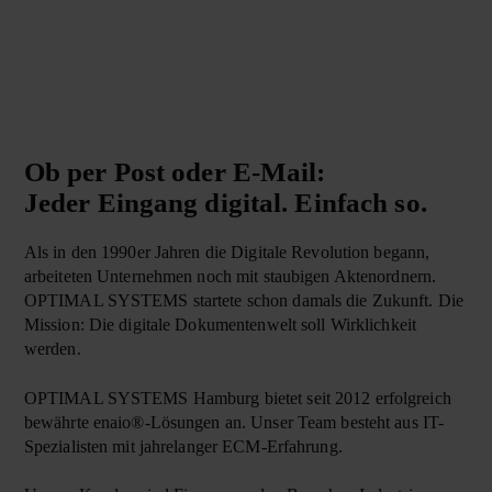
Ob per Post oder E-Mail:
Jeder Eingang digital. Einfach so.
Als in den 1990er Jahren die Digitale Re­volution be­gann,
arbeiteten Unter­neh­men noch mit stau­bigen Ak­ten­ordnern.
OPTIMAL SYSTEMS star­tete schon damals die Zu­kunft. Die
Mis­sion: Die digi­tale Do­ku­men­ten­welt soll Wirk­lich­keit
werden.
OPTIMAL SYSTEMS Ham­burg bietet seit 2012 er­folg­reich
be­währte enaio®-Lösungen an. Unser Team be­steht aus IT-
Spezialisten mit jahre­langer ECM-Er­fahrung.