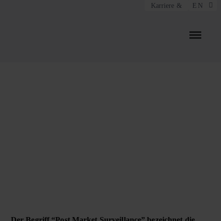
Menü überspringen
Karriere
24. Juni 2021
Post Market Surveillance:
Wie Sie Daten aus Kunden-
Rückmeldungen effektiv
nutzen
Der Begriff “Post Market Surveillance” bezeichnet die