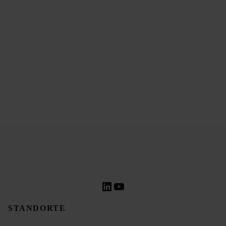
Haben Sie noch Fragen?
Nehmen Sie Kontakt mit uns auf!
LinkedIn
YouTube
STANDORTE