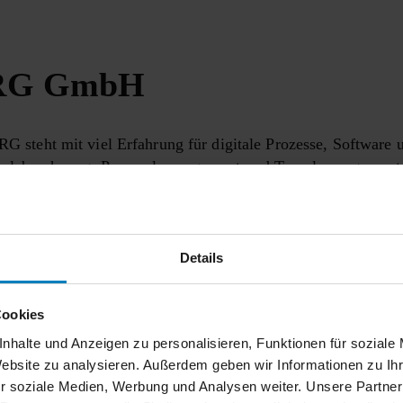
RG GmbH
G steht mit viel Erfahrung für digitale Prozesse, Software
nalabrechnung, Personalmanagement und Travelmanagement, 
EDI, Druck, IT und Cloud. Mit eigener Software-Entwicklu
burg und an 8 weiteren Standorten bundesweit, seit mehr al
die auch für die Zukunft ganz viele Ideen haben, wie digital 
Details
ur Partner-Website
Cookies
nhalte und Anzeigen zu personalisieren, Funktionen für soziale
Website zu analysieren. Außerdem geben wir Informationen zu I
r soziale Medien, Werbung und Analysen weiter. Unsere Partner