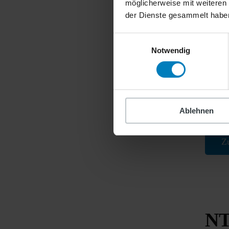
möglicherweise mit weiteren
DA
der Dienste gesammelt habe
Einwilligungsauswahl
Die D
Notwendig
gegrü
Touri
Entwi
Spezia
aus E
Ablehnen
Z
NT