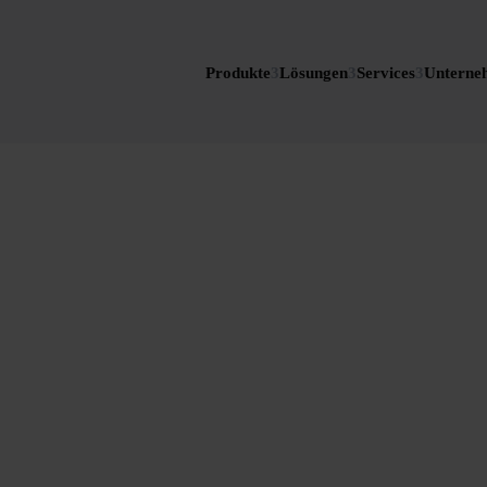
Zeige Menü-Unterpunkte von 'Produkte
Zeige Menü-Unterpunkte von
Zeige Menü-Unterp
Zeige M
Produkte
Lösungen
Services
Unterne
etzwerk von OPTI