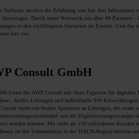
erer Software stecken die Erfahrung von fast drei Jahrzehnte
ns überzeugen. Durch unser Netzwerk aus über 40 Partnern –
sungen in den vielfältigsten Szenarien im Einsatz. Und das 
nen hier vor.
P Consult GmbH
006 bietet die AWP Con­sult mit ihren Experten für digita
low-, Archiv-Lösungen und individuelle SW-Entwicklungen e
nsult bietet ein breites Spektrum an Lösungen, die exakt 
ationsmanagementbedarf und die Digitalisierungsstrategie 
asst werden können. Mit mehr als 150 zufriedenen Kunden in
chweiz ist das Unternehmen in der DACH-Region bestens aufg