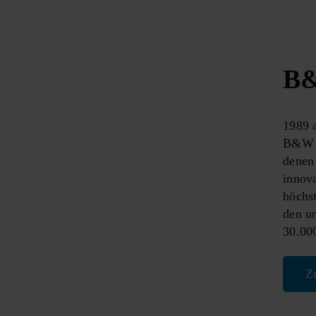
B&
1989 a
B&W U
denen 
innova
höchs
den u
30.000
Z