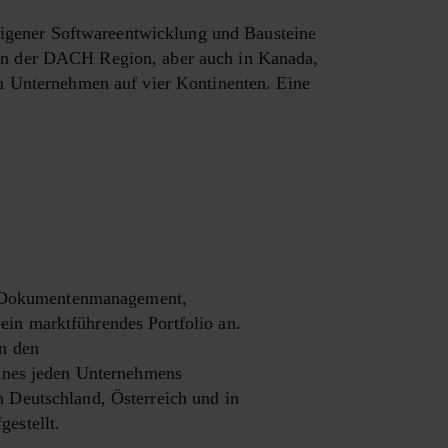
n eigener Softwareentwicklung und Bausteine
 in der DACH Region, aber auch in Kanada,
in Unternehmen auf vier Kontinenten. Eine
les Dokumentenmanagement,
in marktführendes Portfolio an.
an den
eines jeden Unternehmens
 Deutschland, Österreich und in
estellt.