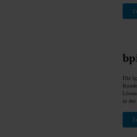
Z
bp
Die bp
Kunde
Lösun
in der
Z