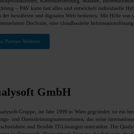
uckproduktionen, Kartenherstellung, Masken, Informations
klung – PAV kann fast alles und entwickelt individuelle Hy
n der bewährten und digitalen Welt bedienen. Mit Hilfe vo
ternehmen DocSuite, eine cloudbasierte Informationslösung
ur Partner-Website
alysoft GmbH
alysoft-Gruppe, im Jahr 1999 in Wien gegründet, ist ein her
ngs- und Dienstleistungsunternehmen, das seine internatio
chneiderte und flexible IT-Lösungen unterstützt. Die Qualy