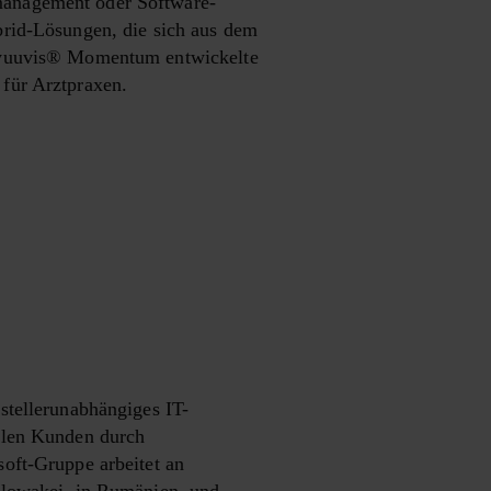
management oder Software-
brid-Lösungen, die sich aus dem
n yuuvis® Momentum entwickelte
 für Arztpraxen.
stellerunabhängiges IT-
nalen Kunden durch
soft-Gruppe arbeitet an