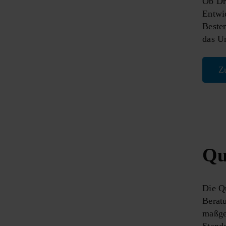
Ob Dr
Entwic
Beste
das Un
Z
Qu
Die Qu
Beratu
maßges