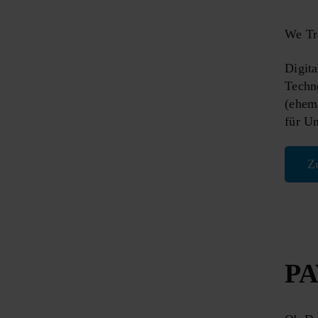
We Tr
Digita
Techn
(ehema
für Un
Z
PA