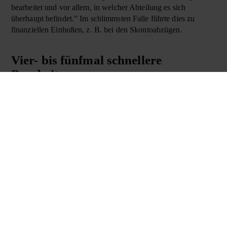
bearbeitet und vor allem, in welcher Abteilung es sich
überhaupt befindet.” Im schlimmsten Falle führte dies zu
finanziellen Einbußen, z. B. bei den Skontoabzügen.
Vier- bis fünfmal schnellere
Bearbeitung
Bei der
Rechnungseingangsbearbeitung
werden z. B.
eingehende Rechnungen in der Poststelle vorsortiert und an die
zuständigen Abteilungen (z. B. FiBu) weitergeleitet. Dort
werden die Dokumente eingescannt, über enaio® classify
verschlagwortet und an den digitalen Workflow übergeben.
Danach schließen sich verschiedene Prüfungsstufen an, bis die
Rechnung schließlich inkl. des Workflowprotokolls im DMS
archiviert und über einen täglichen Sammelprozess an das
ERP-System weitergeleitet wird. Der Effekt: deutlich kürzere
Bearbeitungszeiten. Je nach Abteilung und Dokumentenart
sind sie laut Stefan Hoser um den Faktor 4 bis 5 schneller als
zuvor. Die Bearbeitung einer Rechnung dauerte beispielsweise