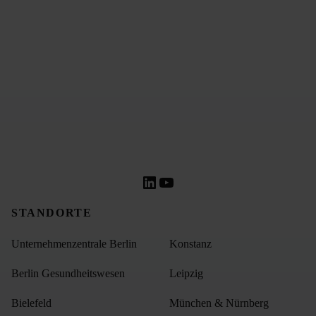
Haben Sie noch Fragen?
Nehmen Sie Kontakt mit uns auf!
LinkedIn
YouTube
STANDORTE
Unternehmenzentrale Berlin
Konstanz
Berlin Gesundheitswesen
Leipzig
Bielefeld
München & Nürnberg