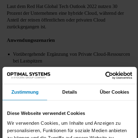
Laut dem
Red Hat Global Tech Outlook 2022
nutzen 30
Prozent der Unternehmen eine hybride Cloud, während der
Anteil der reinen öffentlichen oder privaten Cloud
zurückgegangen ist.
Anwendungsszenarien
Vorübergehende Ergänzung von Private Cloud-Ressourcen
bei Lastspitzen
Bereitstellung von SaaS-Anwendungen über sichere
Netzwerke
Ein strategischer Schritt zum Wechsel von On-Premises zu
Zustimmung
Details
Über Cookies
Cloud Computing
Vorteile
Diese Webseite verwendet Cookies
Durch die Kombination der Flexibilität der öffentlichen
Wir verwenden Cookies, um Inhalte und Anzeigen zu
Cloud mit der individuellen Anpassungsfähigkeit der
personalisieren, Funktionen für soziale Medien anbieten
privaten Cloud erhalten Sie das Beste aus beiden Welten.
zu können und die Zugriffe auf unsere Website zu