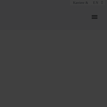
Menü überspringen
Karriere
24. Februar 2022
Cloud Com­pu­ting ent­schlüs­
selt – Teil 2: Pub­lic, Pri­vate,
Hy­brid Cloud
von Stephanie Schuldes