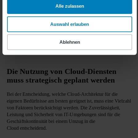
Nachteile
Alle zulassen
Die Kostenkontrolle wird durch mehrere Umgebungen und
Auswahl erlauben
Dienste erschwert.
Die IT-Umgebung wird immer komplexer.
Ablehnen
Mehrere Dienste und Umgebungen müssen integriert
werden.
Die Nut­zung von Cloud-Diensten
muss stra­te­gisch ge­plant wer­den
Bei der Entscheidung, welche Cloud-Architektur für die
eigenen Bedürfnisse am besten geeignet ist, muss eine Vielzahl
von Faktoren berücksichtigt werden. Die Zuverlässigkeit,
Leistung und Sicherheit von IT-Umgebungen sind für die
Geschäftskontinuität bei einem
Umzug in die
Cloud
entscheidend.