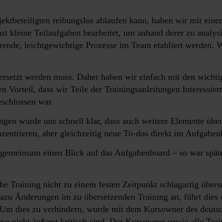
ktbeteiligten reibungslos ablaufen kann, haben wir mit einem
t kleine Teilaufgaben bearbeitet, um anhand derer zu analysie
ende, leichtgewichtige Prozesse im Team etabliert werden. We
bersetzt werden muss. Daher haben wir einfach mit den wichti
 Vorteil, dass wir Teile der Trainingsanleitungen Interessier
eschlossen war.
gen wurde uns schnell klar, dass auch weitere Elemente über
nzentrieren, aber gleichzeitig neue To-dos direkt im Aufgaben
gemeinsam einen Blick auf das Aufgabenboard – so war späte
e Training nicht zu einem festen Zeitpunkt schlagartig überse
 dazu Änderungen im zu übersetzenden Training an, führt dies 
 Um dies zu verhindern, wurde mit dem Kursowner des deutsc
ese nicht äußerst kritisch sind. Der Kursowner sowie alle Tra