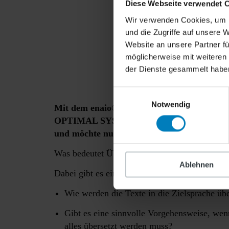
Diese Webseite verwendet 
Wir verwenden Cookies, um I
und die Zugriffe auf unsere 
Website an unsere Partner fü
möglicherweise mit weiteren
der Dienste gesammelt habe
Einwilligungsauswahl
Notwendig
Mit dem enaio® advanced Training steht nu
OPTIMAL SYSTEMS Academy zur Verfügung. 
und möchte nun meine Erfahrungen dazu mit
Was bedeutet Übersetzung in diesem Kontext? W
Ablehnen
Dabei gibt es einige Punkte zu bedenken:
Wie werden die Texte in die Zielsprache übe
Gibt es eine sinnvolle Vorgehensweise, wenn
alles übersetzt werden muss?