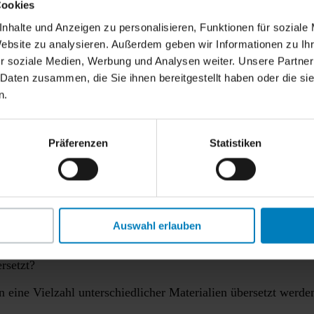
Cookies
nhalte und Anzeigen zu personalisieren, Funktionen für soziale
Website zu analysieren. Außerdem geben wir Informationen zu I
r soziale Medien, Werbung und Analysen weiter. Unsere Partner
 Daten zusammen, die Sie ihnen bereitgestellt haben oder die s
n.
Präferenzen
Statistiken
n unser zweites enaio®-Standardtraining auch auf Englis
Ich habe an der Übersetzung des enaio® essentials und
 Ihnen teilen.
ir möchten schriftliche Texte (Trainingsmaterialien) in eine
Auswahl erlauben
rsetzt?
 eine Vielzahl unterschiedlicher Materialien übersetzt werde