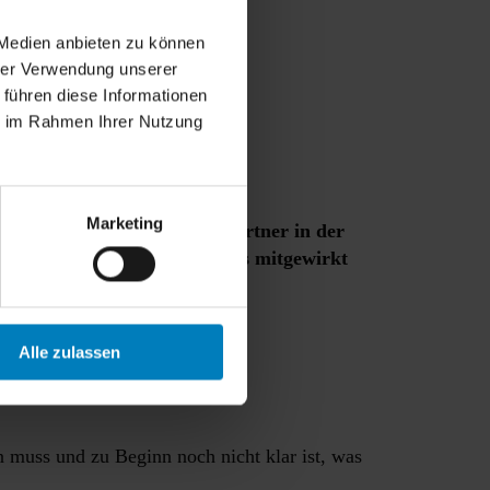
 Medien anbieten zu können
hrer Verwendung unserer
 führen diese Informationen
ie im Rahmen Ihrer Nutzung
Marketing
ch für unsere Kunden und Partner in der
 enaio® advanced Trainings mitgewirkt
 andere Sprache übertragen.
Alle zulassen
n muss und zu Beginn noch nicht klar ist, was