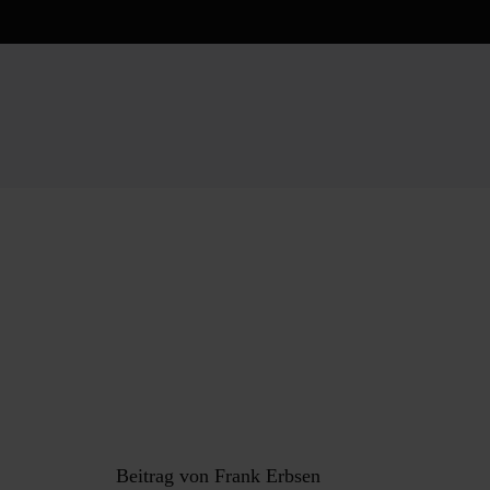
Menü überspringen
Menü überspringen
20. Januar 2026
Übersetzung 
Erfahrungsb
Beitrag von Frank Erbsen